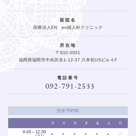
医院名
医療法人EN en婦人科クリニック
所在地
〒810-0031
福岡県福岡市中央区谷1-12-37 六本松USビル４F
電話番号
完全予約制
月
火
水
木
金
土
日
9:00～12:00
●
●
●
●
●
●
／
（※1）