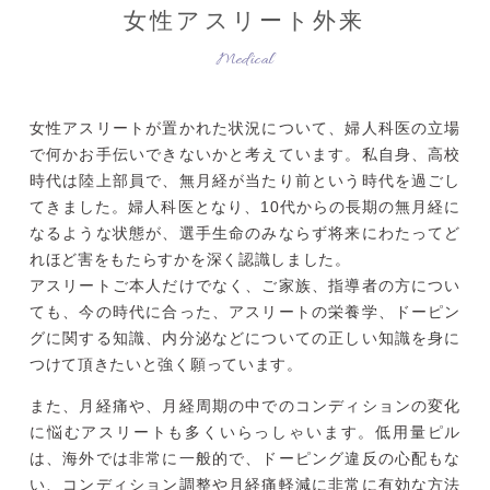
女性アスリート外来
Medical
女性アスリートが置かれた状況について、婦人科医の立場
で何かお手伝いできないかと考えています。私自身、高校
時代は陸上部員で、無月経が当たり前という時代を過ごし
てきました。婦人科医となり、10代からの長期の無月経に
なるような状態が、選手生命のみならず将来にわたってど
れほど害をもたらすかを深く認識しました。
アスリートご本人だけでなく、ご家族、指導者の方につい
ても、今の時代に合った、アスリートの栄養学、ドーピン
グに関する知識、内分泌などについての正しい知識を身に
つけて頂きたいと強く願っています。
また、月経痛や、月経周期の中でのコンディションの変化
に悩むアスリートも多くいらっしゃいます。低用量ピル
は、海外では非常に一般的で、ドーピング違反の心配もな
い、コンディション調整や月経痛軽減に非常に有効な方法