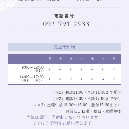
電話番号
完全予約制
月
火
水
木
金
土
日
9:00～12:00
●
●
●
●
●
●
／
（※1）
14:00～17:30
●
●
／
●
●
▲
／
（※2）（※3）
（※1）初診11:00・再診11:30まで受付
（※2）初診16:30・再診17:00まで受付
（※3）土曜午後13:30〜16:00（受付15:30まで）
休診日…日曜・祝日・水曜午後
当院は原則、予約制となっております。
まずはご予約をお願い致します。