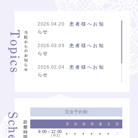
2026.04.20
患者様へお知
らせ
2026.03.09
患者様へお知
らせ
2026.02.04
患者様へお知
らせ
2026.01.09
2月・3月臨時
休診のお知らせ
2025.12.09
1月臨時休診の
完全予約制
お知らせ
月
火
水
木
金
土
日
2025.11.12
１１月・１２
9:00～12:00
●
●
●
●
●
●
／
（※1）