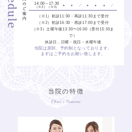
月臨時休診のお知らせ
14:00～17:30
●
●
／
●
●
▲
／
（※2）（※3）
2025.08.19
9月臨時休診の
（※1）初診11:00・再診11:30まで受付
お知らせ
（※2）初診16:30・再診17:00まで受付
（※3）土曜午後13:30〜16:00（受付15:30ま
2025.07.16
7月・8月臨時
で）
休診日…日曜・祝日・水曜午後
休診とお盆休みのお知らせ
当院は原則、予約制となっております。
まずはご予約をお願い致します。
2025.03.28
5月臨時休診の
お知らせ
2025.03.13
4月臨時休診の
お知らせ
当院の特徴
2025.02.04
2月・3月臨時
Clinic’s Features
休診のお知らせ
2024.12.17
1月臨時休診の
お知らせ